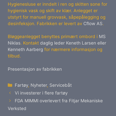
Hygienesluse er inndelt i ren og skitten sone for
hygienisk vask og skift av klær. Anlegget er
utstyrt for manuell grovvask, såpepålegging og
desinfeksjon. Fabrikken er levert av
Cflow AS
.
Bløggeanlegget benyttes primært ombord i
MS
Niklas
. Kontakt
daglig leder Keneth Larsen eller
Kenneth Aarberg
for nærmere informasjon og
tilbud.
Presentasjon av fabrikken
Kategorier
Fartøy
,
Nyheter
,
Servicebåt
Vi investerer i flere fartøy
FDA MIMMI overlevert fra Fitjar Mekaniske
Verksted