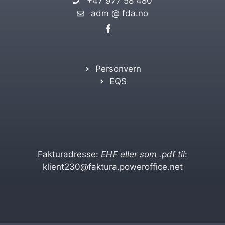
+47 977 58 480
adm @ fda.no
Personvern
EQS
Fakturadresse:
EHF eller som .pdf til
:
klient230@faktura.poweroffice.net