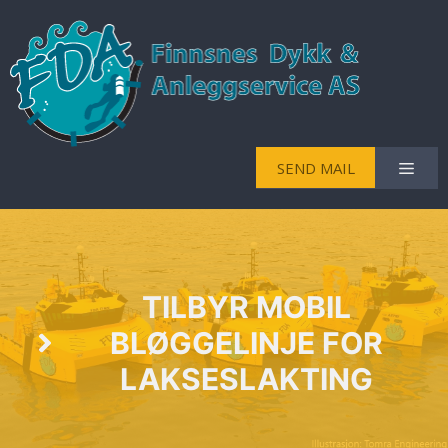
Hopp
til
innhold
Men
SEND MAIL
TILBYR MOBIL
BLØGGELINJE FOR
LAKSESLAKTING