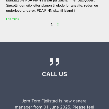
Mandag ble FDA FINN sjøsatt på Salthammer Båtbyggeri.
Sjøsettingen gikk etter planen til glede for ansatte, rederi og
underleverandører. FDA FINN skal til Island i
Les mer »
1
2
CALL US
Jørn Tore Fjellstad is new general
manager from 01 June 2025. Please feel