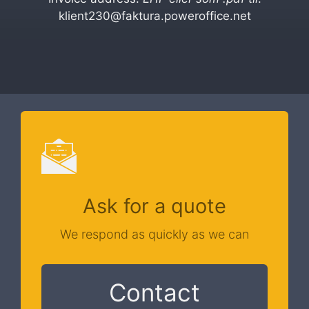
klient230@faktura.poweroffice.net
Ask for a quote
We respond as quickly as we can
Contact