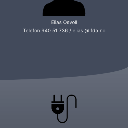
Elias Osvoll
Telefon 940 51 736 /
elias @ fda.no