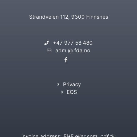
Strandveien 112, 9300 Finnsnes
+47 977 58 480
adm @ fda.no
Privacy
EQS
Invoice address:
EHF eller som .pdf til
: