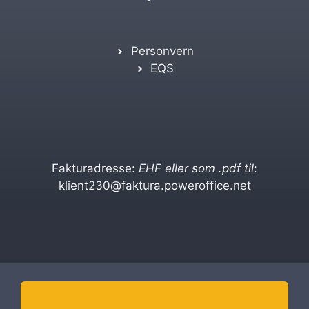
Personvern
EQS
Fakturadresse:
EHF eller som .pdf til
:
klient230@faktura.poweroffice.net