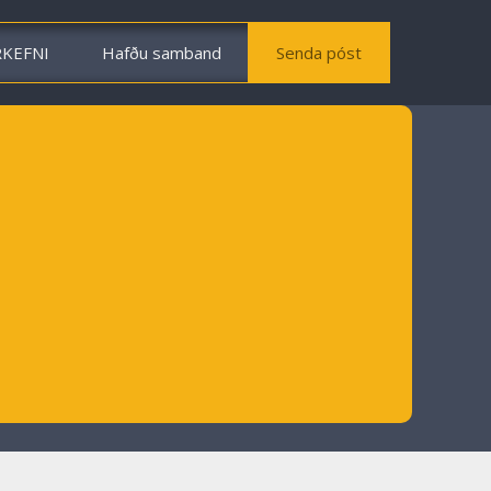
RKEFNI
Hafðu samband
Senda póst