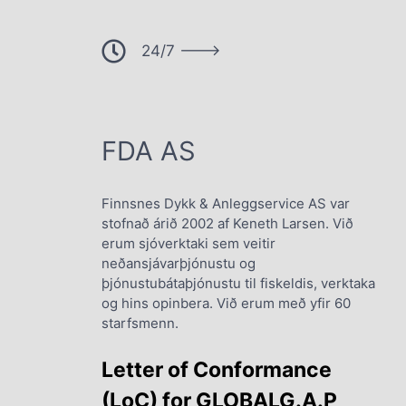
24/7 --->
FDA AS
Finnsnes Dykk & Anleggservice AS var
stofnað árið 2002 af Keneth Larsen. Við
erum sjóverktaki sem veitir
neðansjávarþjónustu og
þjónustubátaþjónustu til fiskeldis, verktaka
og hins opinbera. Við erum með yfir 60
starfsmenn.
Letter of Conformance
(LoC) for GLOBALG.A.P