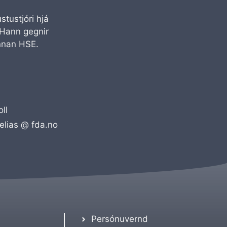
stustjóri hjá
 Hann gegnir
innan HSE.
ll
elias @ fda.no
Persónuvernd