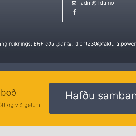
adm@ fda.no
ang reiknings:
EHF eða .pdf til
:
klient230@faktura.powero
ilboð
Hafðu samban
jótt og við getum