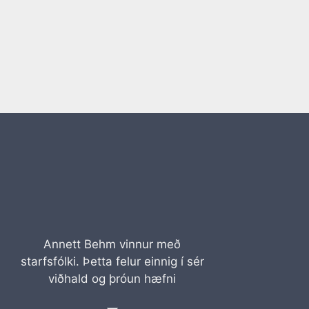
Annett Behm vinnur með
starfsfólki. Þetta felur einnig í sér
viðhald og þróun hæfni