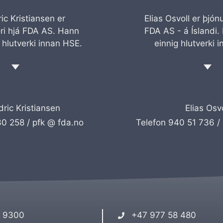
ic Kristiansen er
Elias Osvoll er þjónu
óri hjá FDA AS. Hann
FDA AS - á Íslandi.
 hlutverki innan HSE.
einnig hlutverki 
dric Kristiansen
Elias Osvo
30 258 /
pfk @ fda.no
Telefon 940 51 736 /
, 9300
+47 977 58 480