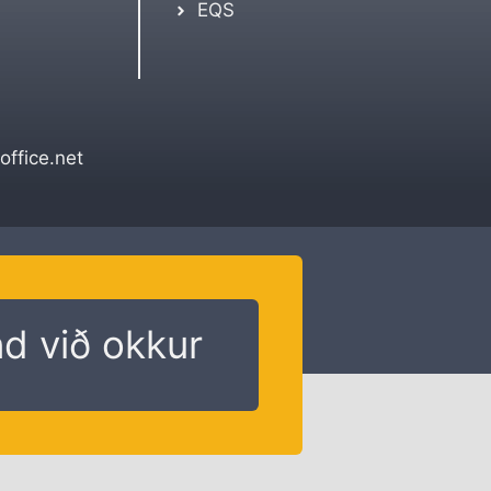
EQS
ffice.net
d við okkur