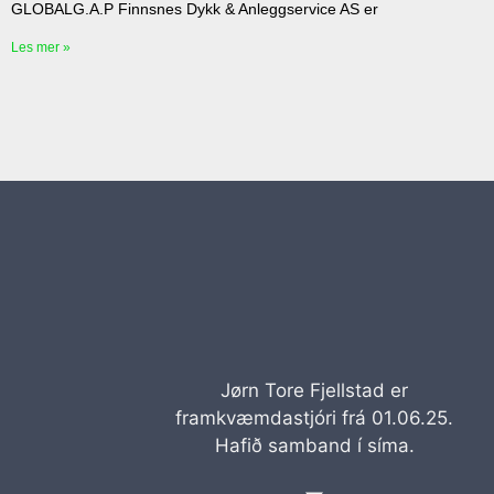
GLOBALG.A.P Finnsnes Dykk & Anleggservice AS er
Les mer »
Jørn Tore Fjellstad er
framkvæmdastjóri frá 01.06.25.
Hafið samband í síma.