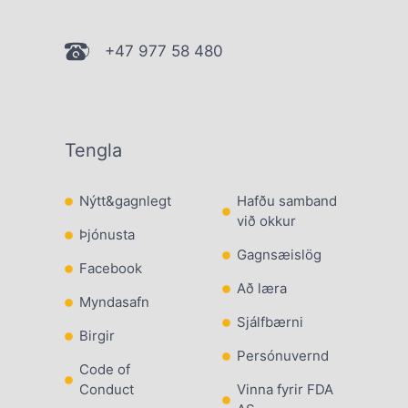
+47 977 58 480
Tengla
Nýtt&gagnlegt
Hafðu samband
við okkur
Þjónusta
Gagnsæislög
Facebook
Að læra
Myndasafn
Sjálfbærni
Birgir
Persónuvernd
Code of
Conduct
Vinna fyrir FDA