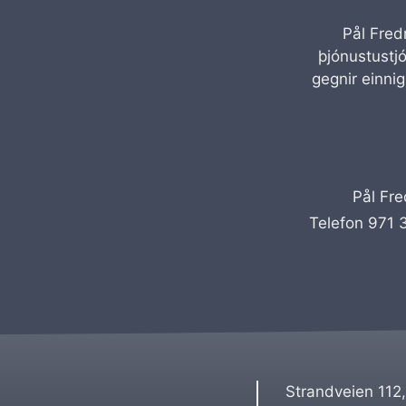
Pål Fredr
þjónustustj
gegnir einnig
Pål Fre
Telefon 971 
Strandveien 112