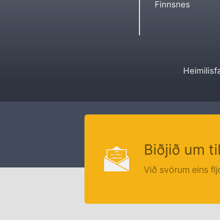
Finnsnes
Heimilisf
Biðjið um t
Við svörum eins fl