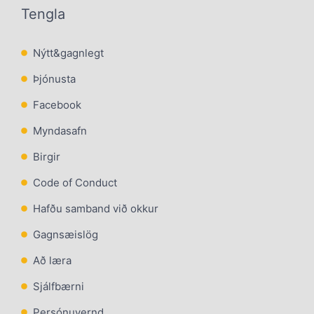
Tengla
Nýtt&gagnlegt
Þjónusta
Facebook
Myndasafn
Birgir
Code of Conduct
Hafðu samband við okkur
Gagnsæislög
Að læra
Sjálfbærni
Persónuvernd