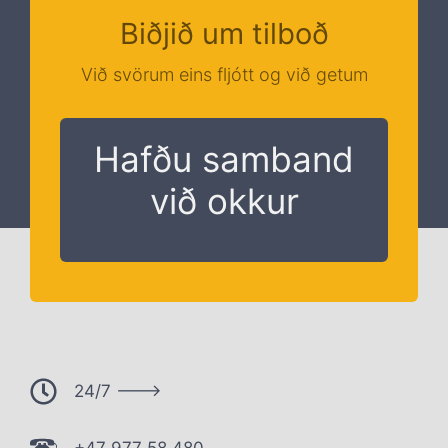
Biðjið um tilboð
Við svörum eins fljótt og við getum
Hafðu samband
við okkur
24/7 --->