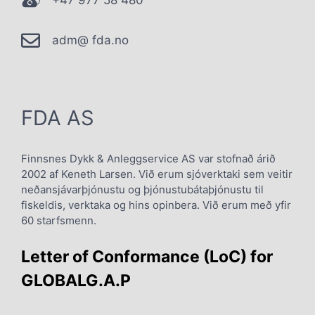
+47 977 58 480
adm@ fda.no
FDA AS
Finnsnes Dykk & Anleggservice AS var stofnað árið
2002 af Keneth Larsen. Við erum sjóverktaki sem veitir
neðansjávarþjónustu og þjónustubátaþjónustu til
fiskeldis, verktaka og hins opinbera. Við erum með yfir
60 starfsmenn.
Letter of Conformance (LoC) for
GLOBALG.A.P