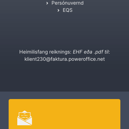
Persónuvernd
EQS
Heimilisfang reiknings:
EHF eða .pdf til
:
klient230@faktura.poweroffice.net