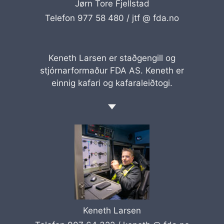
Jørn Tore Fjellstad
Telefon 977 58 480 /
jtf @ fda.no
Keneth Larsen er staðgengill og
stjórnarformaður FDA AS. Keneth er
einnig kafari og kafaraleiðtogi.
Keneth Larsen