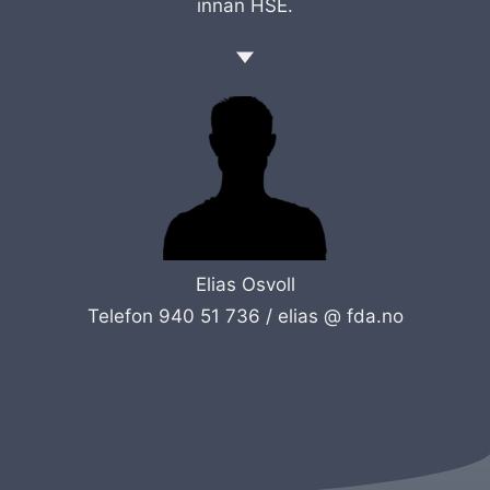
innan HSE.
Elias Osvoll
Telefon 940 51 736 /
elias @ fda.no