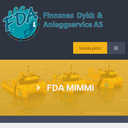
Senda póst
FDA MIMMI