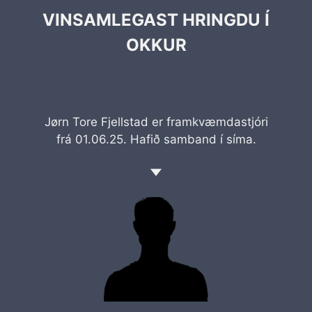
VINSAMLEGAST HRINGDU Í
OKKUR
Jørn Tore Fjellstad er framkvæmdastjóri
frá 01.06.25. Hafið samband í síma.