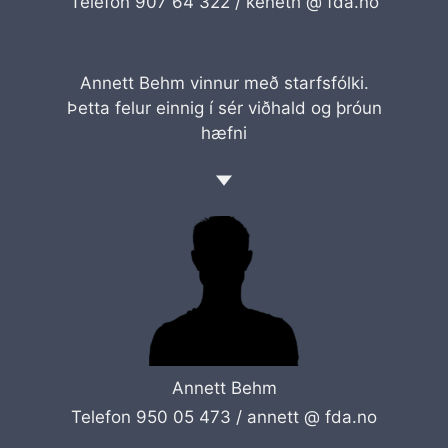
Telefon 907 64 322 /
keneth @ fda.no
Annett Behm vinnur með starfsfólki.
Þetta felur einnig í sér viðhald og þróun
hæfni
Annett Behm
Telefon 950 05 473 /
annett @ fda.no