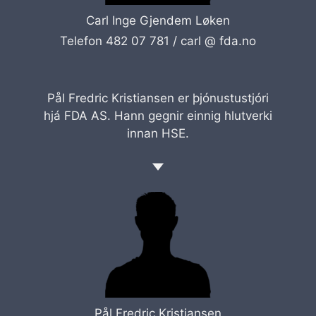
Carl Inge Gjendem Løken
Telefon 482 07 781 /
carl @ fda.no
Pål Fredric Kristiansen er þjónustustjóri
hjá FDA AS. Hann gegnir einnig hlutverki
innan HSE.
Pål Fredric Kristiansen