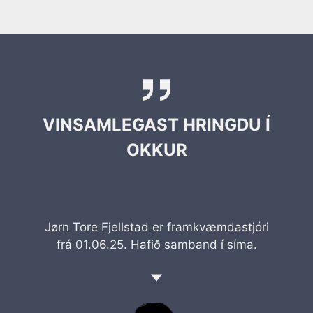
VINSAMLEGAST HRINGDU Í
OKKUR
Jørn Tore Fjellstad er framkvæmdastjóri
frá 01.06.25. Hafið samband í síma.