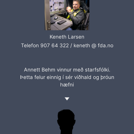
Keneth Larsen
Telefon 907 64 322 /
keneth @ fda.no
Annett Behm vinnur með starfsfólki.
Þetta felur einnig í sér viðhald og þróun
hæfni