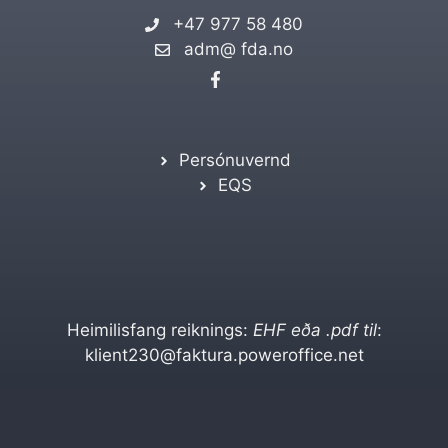
+47 977 58 480
adm@ fda.no
Persónuvernd
EQS
Heimilisfang reiknings:
EHF eða .pdf til
:
klient230@faktura.poweroffice.net