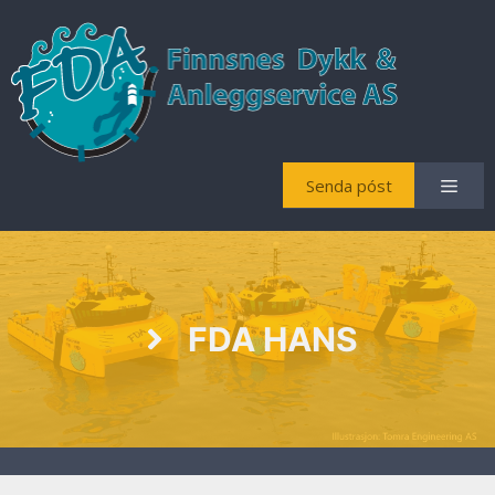
Senda póst
FDA HANS