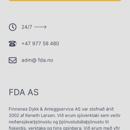
24/7 --->
+47 977 58 480
adm@ fda.no
FDA AS
Finnsnes Dykk & Anleggservice AS var stofnað árið
2002 af Keneth Larsen. Við erum sjóverktaki sem veitir
neðansjávarþjónustu og þjónustubátaþjónustu til
fiskeldis, verktaka og hins opinbera. Við erum með yfir