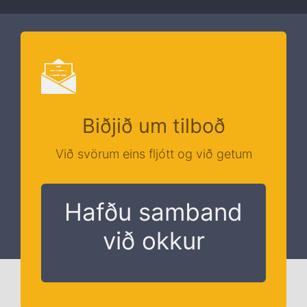
Biðjið um tilboð
Við svörum eins fljótt og við getum
Hafðu samband
við okkur