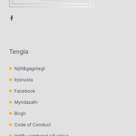
Tengla
Nýtt&gagnlegt
Þjónusta
Facebook
Myndasafn
Birgir
Code of Conduct
Hafðu samband við okkur