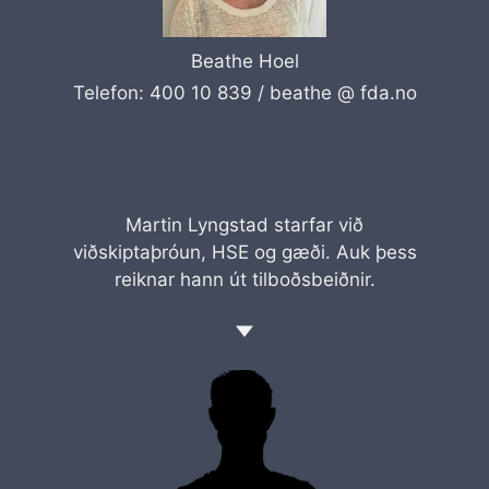
Beathe Hoel
Telefon: 400 10 839 /
beathe @ fda.no
Martin Lyngstad starfar við
viðskiptaþróun, HSE og gæði. Auk þess
reiknar hann út tilboðsbeiðnir.